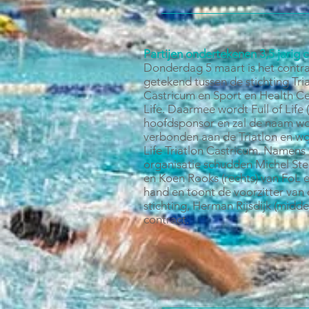
Partijen ondertekenen 3,5 jarig 
Donderdag 5 maart is het contr
getekend tussen de stichting Tri
Castricum en Sport en Health Cen
Life. Daarmee wordt Full of Life 
hoofdsponsor en zal de naam w
verbonden aan de Triatlon en wor
Life Triatlon Castricum. Namens
organisatie schudden Michel Ste
en Koen Rooks (rechts) van FoL e
hand en toont de voorzitter van
stichting, Herman Rijsdijk (midde
contract.