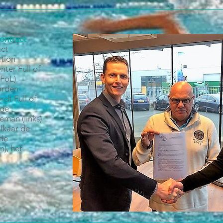
contract
act
atlon
ter Full of
(FoL)
orden
dt Full of
 de
eman (links)
lkaar de
 de
n), het