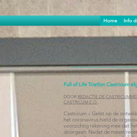
Home
Info 
Full of Life Triatlon Castricum 
DOOR
REDACTIE DE CASTRICUMME
CASTRICUM E.O.
Castricum – Gelet op de ontwikk
het coronavirus hield de organisa
voorzichtig rekening mee dat het
doorgaan. Nadat de meest recen