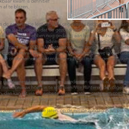
kbaar kwam is definitief
 af te blazen.
 de organisatie legt uit: ,,Als organisatie hebben we een aa
ij ons staat voorop dat de gezondheid en veiligheid van de de
 is er niet. We hebben nog gedacht aan het doorschuiven va
leek ook geen optie. Op advies van de Veiligheidsregio Noor
venement naar 2021. We betreuren deze gang van zaken, ma
t doorgaan van het evenement. We vinden dat we in de huidi
kale ondernemers moeten immers zelf al moeite genoeg doe
e deelnemers bericht gestuurd. ,,Iedereen die zich al had ing
niet opnieuw hoeft in te schrijven. We hanteren de volgende
, dan kan dit via de website (
www. triatlon-castricum.com
). 
eelnemers toonden begrip voor ons standpunt”, aldus Stoppel
t zoals in voorgaande jaren, op de eerste zondag in juli plaats.