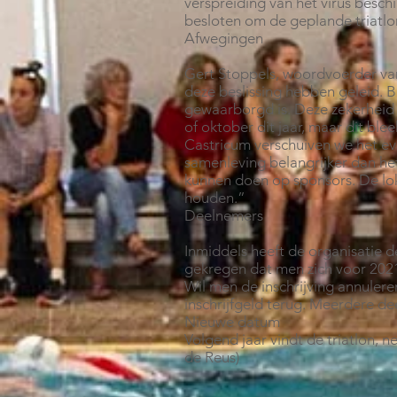
verspreiding van het virus beschi
besloten om de geplande triatlon
Afwegingen
Gert Stoppels, woordvoerder van
deze beslissing hebben geleid. B
gewaarborgd is. Deze zekerheid
of oktober dit jaar, maar dit b
Castricum verschuiven we het e
samenleving belangrijker dan he
kunnen doen op sponsors. De lo
houden.”
Deelnemers
Inmiddels heeft de organisatie d
gekregen dat men zich voor 2021 
Wil men de inschrijving annuleren
inschrijfgeld terug. Meerdere d
Nieuwe datum
Volgend jaar vindt de triatlon, ne
de Reus)