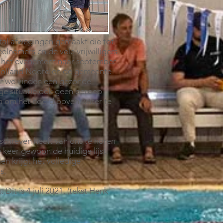
ntal afwegingen gemaakt die tot
elnemers en de vele vrijwilligers
n het evenement naar september
d Holland Noord en de gemeente
ar we vinden een gezonde
ge situatie ook geen beroep
n om het hoofd boven water te
eschreven heeft van ons te horen
 keer gewoon de huidige lijst.
Men krijgt het volledige
s.
 Dit is 4 juli 2021. (tekst Henk