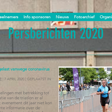
deelnemers
Info sponsoren
Nieuws
Fotoarchief
Organi
Persberichten 2020
afgelast vanwege coronavirus
R
| 7 APRIL 2020 | GEPLAATST IN
elingen met betrekking tot
tie van de triatlon er al
 evenement dit jaar niet kon
te informatie over de